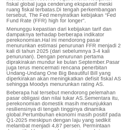
fiskal global juga cenderung ekspansif meski
ruang fiskal terbatas.
Di tengah perkembangan
tersebut, The Fed menyiratkan kebijakan “Fed
Fund Rate (FFR) high for longer”.
Menunggu kepastian dari kebijakan tarif dan
dampaknya terhadap berberapa indikator
perekonomian.
Hal ini mendorong pasar
menurunkan estimasi penurunan FFR menjadi 2
kali di tahun 2025 (dari sebelumnya 3-4 kali
penurunan). Dengan penurunan pertama
diprakirakan mundur ke bulan September.
Pasar
juga terus mencermati rencana penerbitan
Undang-Undang One Big Beautiful Bill yang
diperkirakan akan meningkatkan defisit fiskal AS
sehingga Moodys menurunkan rating AS.
Beberapa hal tersebut mendorong pelemahan
pasar obligasi dan nilai tukar AS.
Sementara itu,
perekonomian domestik masih menunjukkan
resiliensinya di tengah tingginya dinamika
global.
Pertumbuhan ekonomi masih positif pada
Q1-2025 meskipun dengan laju yang sedikit
melambat menjadi 4,87 persen. Permintaan