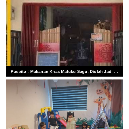
Puspita : Makanan Khas Maluku Sagu, Diolah Jadi Mie pernah Peroleh Satya Lencana tingkat Nasional