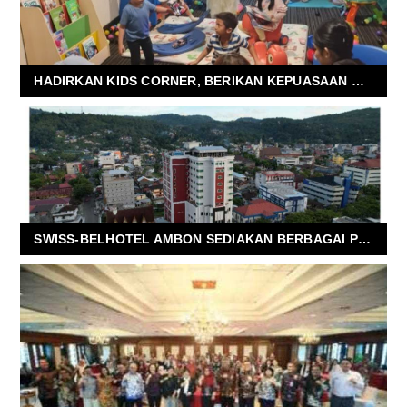
HADIRKAN KIDS CORNER, BERIKAN KEPUASAAN BAGI PENGUNJUNG SWISSBEL-HOTEL
SWISS-BELHOTEL AMBON SEDIAKAN BERBAGAI PROMO ISTIMEWA SAMBUT IDUL FITRI