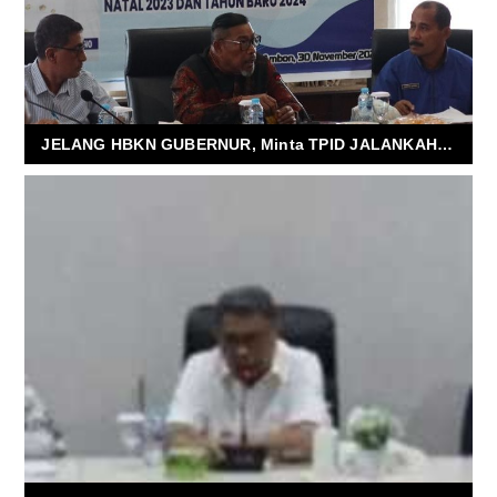
JELANG HBKN GUBERNUR, Minta TPID JALANKAH LANGKAH, RESPONSIF HARUS TEPAT SASARAN