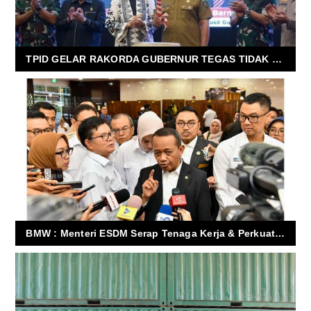
TPID GELAR RAKORDA GUBERNUR TEGAS TIDAK PERLU RAGU UNTUK INTETVENSI HARGA
BMW : Menteri ESDM Serap Tenaga Kerja & Perkuat Ekonomi mikro, PLN Siap Laksanakan RUPTL 2025-2034