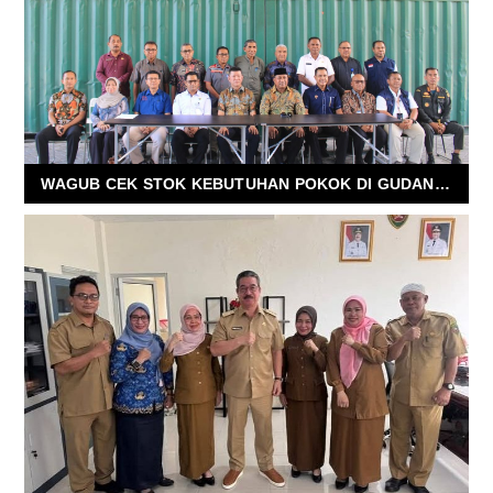
WAGUB CEK STOK KEBUTUHAN POKOK DI GUDANG PT GEMA REJEKI PASSO