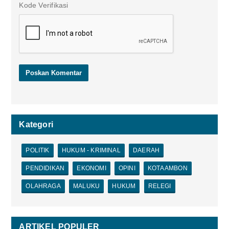
Kode Verifikasi
Kategori
POLITIK
HUKUM - KRIMINAL
DAERAH
PENDIDIKAN
EKONOMI
OPINI
KOTA AMBON
OLAHRAGA
MALUKU
HUKUM
RELEGI
ARTIKEL POPULER