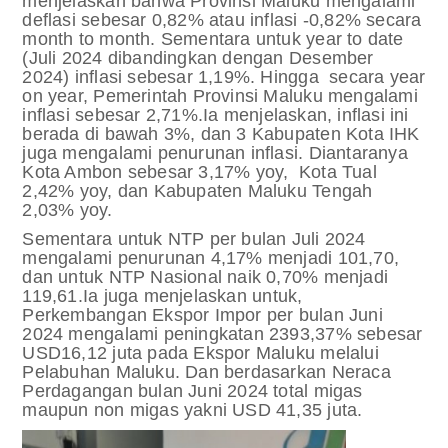
menjelaskan bahwa Provinsi Maluku mengalami
deflasi sebesar 0,82% atau inflasi -0,82% secara
month to month. Sementara untuk year to date
(Juli 2024 dibandingkan dengan Desember
2024) inflasi sebesar 1,19%. Hingga secara year
on year, Pemerintah Provinsi Maluku mengalami
inflasi sebesar 2,71%.
Ia menjelaskan, inflasi ini
berada di bawah 3%, dan 3 Kabupaten Kota IHK
juga mengalami penurunan inflasi. Diantaranya
Kota Ambon sebesar 3,17% yoy, Kota Tual
2,42% yoy, dan Kabupaten Maluku Tengah
2,03% yoy.
Sementara untuk NTP per bulan Juli 2024
mengalami penurunan 4,17% menjadi 101,70,
dan untuk NTP Nasional naik 0,70% menjadi
119,61.
Ia juga menjelaskan untuk,
Perkembangan Ekspor Impor per bulan Juni
2024 mengalami peningkatan 2393,37% sebesar
USD16,12 juta pada Ekspor Maluku melalui
Pelabuhan Maluku. Dan berdasarkan Neraca
Perdagangan bulan Juni 2024 total migas
maupun non migas yakni USD 41,35 juta.