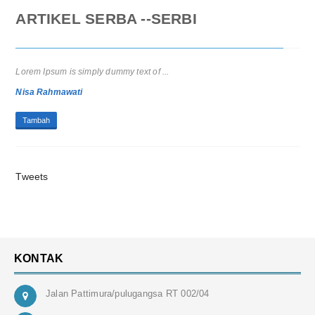
ARTIKEL SERBA --SERBI
Lorem Ipsum is simply dummy text of the printing and typesetting
industry. Lorem Ipsum has been the ...
Steven
Tambah
Tweets
KONTAK
Jalan Pattimura/pulugangsa RT 002/04