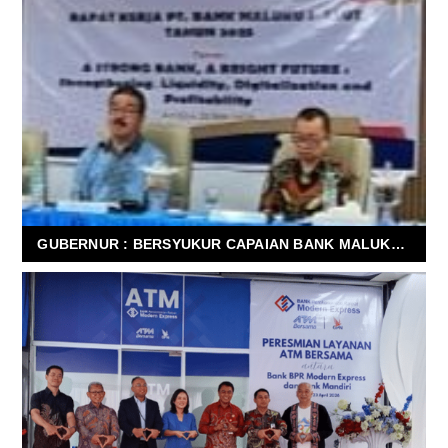
GUBERNUR : BERSYUKUR CAPAIAN BANK MALUKU/MALUT TRIWULAN I POSITIF, STAF HARUS LOYAL KEPADA PIMPINAN