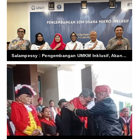
Salampessy : Pengembangan UMKM Inklusif, Akan Tumbuh Bila Semua Sektor Bergerak