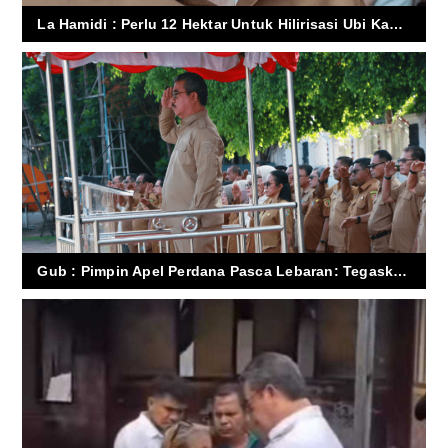
La Hamidi : Perlu 12 Hektar Untuk Hilirisasi Ubi Kayu Di Bursel, Sementara Perjuangkan Lahan HPH
Gub : Pimpin Apel Perdana Pasca Lebaran: Tegaskan Disiplin, Integritas, dan Efisiensi Kerja ASN