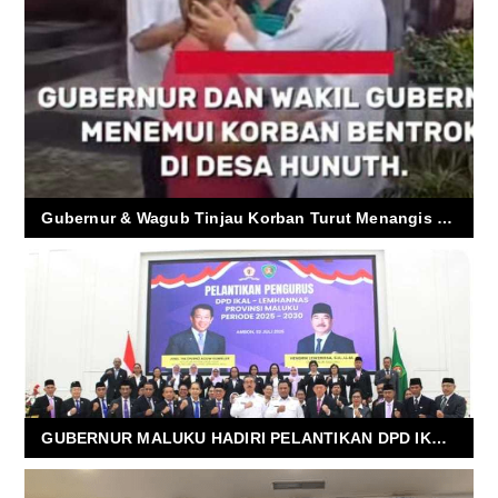
Gubernur & Wagub Tinjau Korban Turut Menangis Dengan Korban
GUBERNUR MALUKU HADIRI PELANTIKAN DPD IKAL LEMHANAS PROV. MALUKU PERIODE 2025-2030