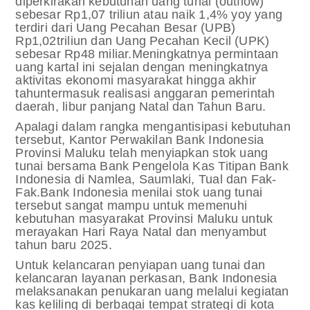
diperkirakan kebutuhan uang tunai (outflow)
sebesar Rp1,07 triliun atau naik 1,4% yoy yang
terdiri dari Uang Pecahan Besar (UPB)
Rp1,02triliun dan Uang Pecahan Kecil (UPK)
sebesar Rp48 miliar.Meningkatnya permintaan
uang kartal ini sejalan dengan meningkatnya
aktivitas ekonomi masyarakat hingga akhir
tahuntermasuk realisasi anggaran pemerintah
daerah, libur panjang Natal dan Tahun Baru.
Apalagi dalam rangka mengantisipasi kebutuhan
tersebut, Kantor Perwakilan Bank Indonesia
Provinsi Maluku telah menyiapkan stok uang
tunai bersama Bank Pengelola Kas Titipan Bank
Indonesia di Namlea, Saumlaki, Tual dan Fak-
Fak.Bank Indonesia menilai stok uang tunai
tersebut sangat mampu untuk memenuhi
kebutuhan masyarakat Provinsi Maluku untuk
merayakan Hari Raya Natal dan menyambut
tahun baru 2025.
Untuk kelancaran penyiapan uang tunai dan
kelancaran layanan perkasan, Bank Indonesia
melaksanakan penukaran uang melalui kegiatan
kas keliling di berbagai tempat strategi di kota