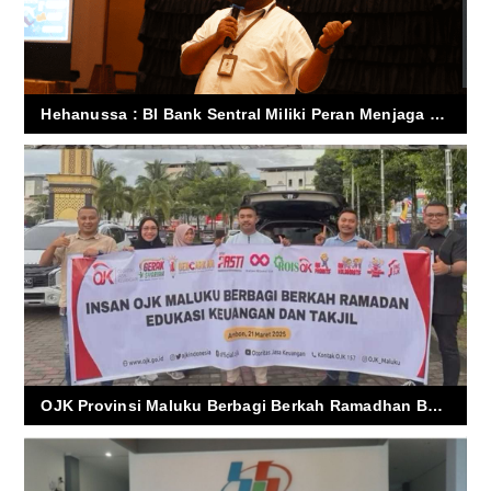
Hehanussa : BI Bank Sentral Miliki Peran Menjaga Kestabilan Nilai Rupiah, Ajak Gunakan Qris
OJK Provinsi Maluku Berbagi Berkah Ramadhan Bagi Warga Miskin