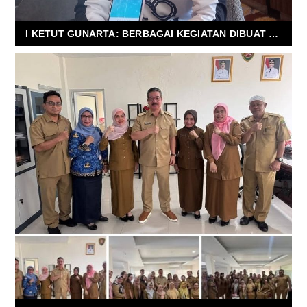
I KETUT GUNARTA: BERBAGAI KEGIATAN DIBUAT UNTUK MENYATUKAN MASYARAKAT DENGAN SWISS-BELLHOTEL