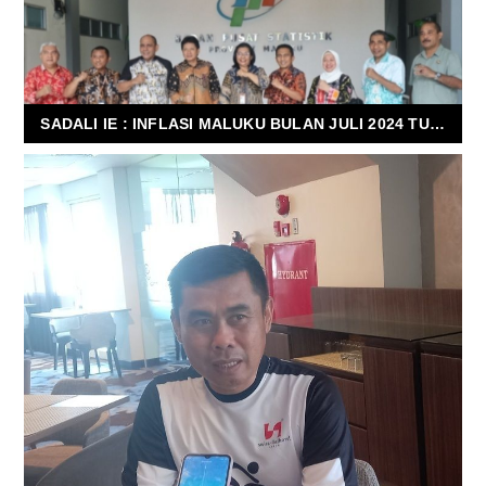
SADALI IE : INFLASI MALUKU BULAN JULI 2024 TURUN JADI 2,71% YOY, BERIKAN APRESIASI KEPADA BPS MALUKU