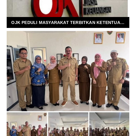
OJK PEDULI MASYARAKAT TERBITKAN KETENTUAN BARU SBNPL