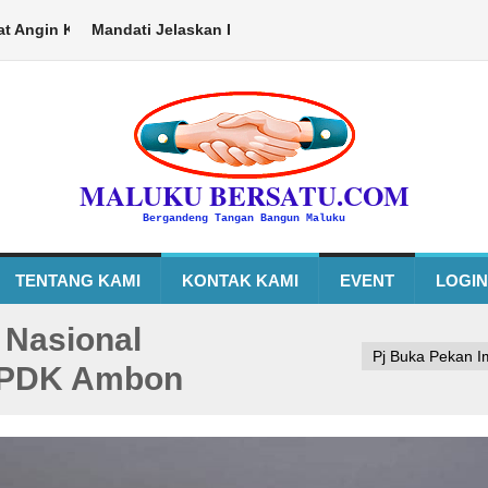
in Kencang Kini Sementara beralih Ke Sorong
Mandati Jelaskan Proses Terima Gaji P3K, Tidak Ada Dis
Ambon,MalukuBersa
MALUKU BERSATU.COM
Bergandeng Tangan Bangun Maluku
TENTANG KAMI
KONTAK KAMI
EVENT
LOGIN
 Nasional
Pj Buka Pekan I
 PDK Ambon