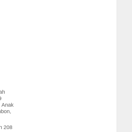
ah
9
Anak
mbon,
n 208