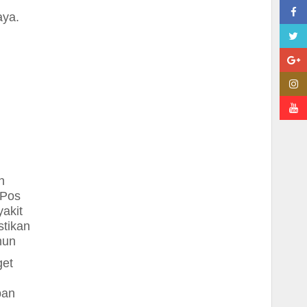
aya.
n
 Pos
yakit
tikan
hun
get
pan