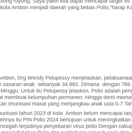
ng royong, Saya yakin kita dapat mencapai target 95
kota Ambon menjadi daerah yang bebas Polio,”harap K
 Ambon, Drg Wendy Pelupessy menjelaskan, pelaksanaa
an sasaran anak sebanyak 34.882. Dimana dengan 769
 Minggu. Untuk itu
Pelupessy jelasksn, Polio adalah pen
apat membuat kelumpuhan permanen. Hingga demi
memas
kukan Imunisasi masal yang menjangkau anak usia 0-7 Ta
munisasi tahun 2023 di kota Ambon belum mencapai tar
ehnya itu PIN Polio 2024 bertujuan untuk meningkatkan
ncegah terjadinya penyebaran virus polio
Dengan caku