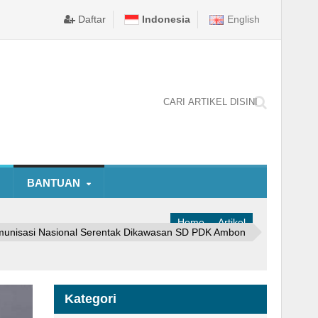
elewengkan
tu.Com,Puluhan penumpang pesawat Garuda Indonesia air line denga
BI GELAR SERAMBI RAMADHAN 2023, LEBIH ANJURKAN 
Ambon,MalukuBersatu.Com, ,Sekretaris Dinas Pendidikan 
Daftar
Indonesia
English
BANTUAN
Home
Artikel
munisasi Nasional Serentak Dikawasan SD PDK Ambon
Kategori