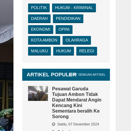
POLITIK
HUKUM - KRIMINAL
DAERAH
PENDIDIKAN
EKONOMI
OPINI
KOTA AMBON
OLAHRAGA
MALUKU
HUKUM
RELEGI
ARTIKEL POPULER
LIHAT SEMUAN ARTIKEL
Pesawat Garuda
Tujuan Ambon Tidak
Dapat Mendarat Angin
Kencang Kini
Sementara beralih Ke
Sorong
Sabtu, 07 Desember 2024