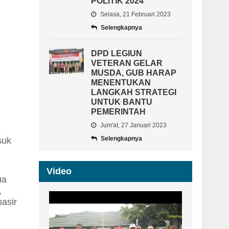
POLITIK 2024
Selasa, 21 Februari 2023
Selengkapnya
DPD LEGIUN
VETERAN GELAR
MUSDA, GUB HARAP
MENENTUKAN
LANGKAH STRATEGI
UNTUK BANTU
PEMERINTAH
Jum'at, 27 Januari 2023
o
Selengkapnya
suk
Video
tua
,
asir