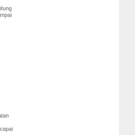
itung
ampai
atan
ncapai